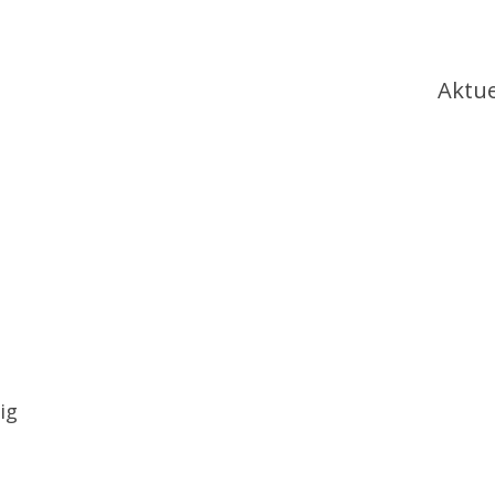
Ha
Aktue
ig