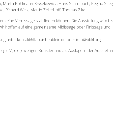
, Marta Pohlmann-Kryszkiewicz, Hans Schlimbach, Regina Stiege
, Richard Welz, Martin Zellerhoff, Thomas Zika
r keine Vernissage stattfinden können. Die Ausstellung wird bi
wir hoffen auf eine gemeinsame Midissage oder Finissage und
dung unter kontakt@fabainheublein.de oder info@bbkl.org
g e.V., die jeweiligen Künstler und als Auslage in der Ausstellu