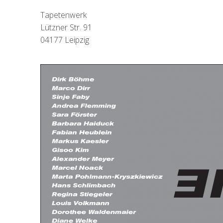
Tapetenwerk
Lützner Str. 91
04177 Leipzig