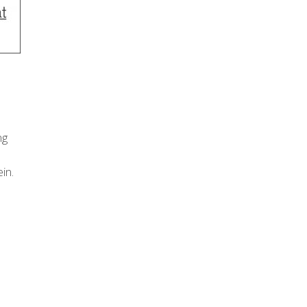
ng
in.