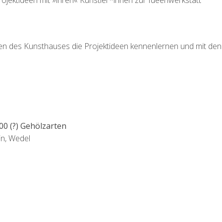
rojektideen mit »ihren« Künstler*innen zur Ideenwerkstatt
 des Kunsthauses die Projektideen kennenlernen und mit den
00 (?) Gehölzarten
in, Wedel