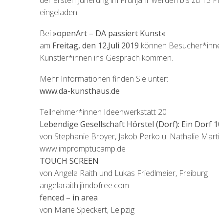
der ersten Jurierung im Frühjahr werden bis zu 15 P
eingeladen.
Bei
»openArt – DA passiert Kunst«
am
Freitag, den 12.Juli 2019
können Besucher*innen
Künstler*innen ins Gespräch kommen.
Mehr Informationen finden Sie unter:
www.da-kunsthaus.de
Teilnehmer*innen Ideenwerkstatt 20
Lebendige Gesellschaft Hörstel (Dorf): Ein Dorf 1
von Stephanie Broyer, Jakob Perko u. Nathalie Mart
www.impromptucamp.de
TOUCH SCREEN
von Angela Raith und Lukas Friedlmeier, Freiburg
angelaraith.jimdofree.com
fenced – in area
von Marie Speckert, Leipzig