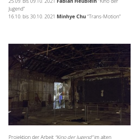
25.09. bis 09.10. 2021
Fabian Heublein
“Kino der
Jugend”
16.10. bis 30.10. 2021
Minhye Chu
“Trans-Motion”
Projektion der Arbeit
“Kino der Jugend”
im alten