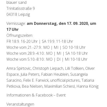
blauer sand
Trinitatisstraße 9
04318 Leipzig
Vernissage:
am Donnerstag, den 17. 09. 2020, um
17 Uhr
Öffnungszeiten:
FR 18.9. 16-20 Uhr | SA 19.9. 11-18 Uhr
Woche vom 21.-27.9.: MO | MI | SO 10-18 Uhr
Woche vom 28.9.-4.10.: MO | MI | SA 10-18 Uhr
Woche vom 5.10.-8.10.: MO | DI | MI 10-18 Uhr
Amra Spirtovic, Christoph Liepach, Lilli Tollkien, Oliver
Espace, Julia Peters, Fabian Heublein, Susangela
Saracino, Felix E. Farwick, unofficial.pictures, Tatiana
Petkova, Bea Nielsen, Maximilian Schiesl, Hanna König
Informationen
&
Facebook – Event
Veranstaltungen