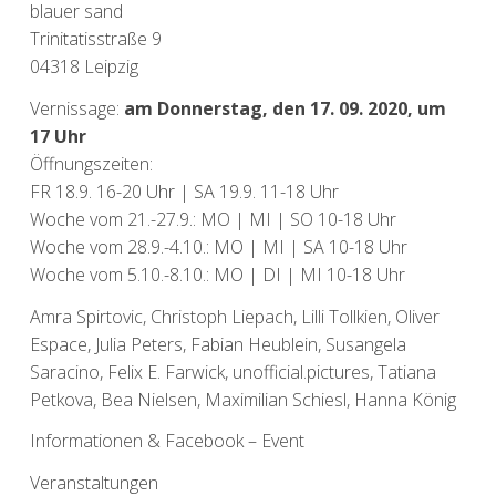
blauer sand
Trinitatisstraße 9
04318 Leipzig
Vernissage:
am Donnerstag, den 17. 09. 2020, um
17 Uhr
Öffnungszeiten:
FR 18.9. 16-20 Uhr | SA 19.9. 11-18 Uhr
Woche vom 21.-27.9.: MO | MI | SO 10-18 Uhr
Woche vom 28.9.-4.10.: MO | MI | SA 10-18 Uhr
Woche vom 5.10.-8.10.: MO | DI | MI 10-18 Uhr
Amra Spirtovic, Christoph Liepach, Lilli Tollkien, Oliver
Espace, Julia Peters, Fabian Heublein, Susangela
Saracino, Felix E. Farwick, unofficial.pictures, Tatiana
Petkova, Bea Nielsen, Maximilian Schiesl, Hanna König
Informationen
&
Facebook – Event
Veranstaltungen