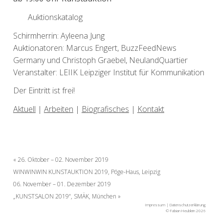
Auktionskatalog
Schirmherrin: Ayleena Jung
Auktionatoren: Marcus Engert, BuzzFeedNews
Germany und Christoph Graebel, NeulandQuartier
Veranstalter: LEIIK Leipziger Institut für Kommunikation
Der Eintritt ist frei!
Aktuell
|
Arbeiten
|
Biografisches
|
Kontakt
Beitragsnavigation
26. Oktober – 02. November 2019
WINWINWIN KUNSTAUKTION 2019, Pöge-Haus, Leipzig
06. November – 01. Dezember 2019
„KUNSTSALON 2019“, SMÄK, München
Impressum
|
Datenschutzerklärung
© Fabian Heublein 2026