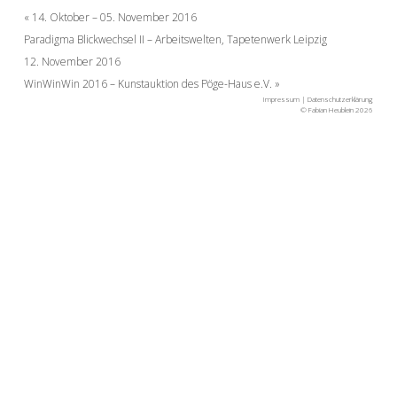
Beitragsnavigation
14. Oktober – 05. November 2016
Paradigma Blickwechsel II – Arbeitswelten, Tapetenwerk Leipzig
12. November 2016
WinWinWin 2016 – Kunstauktion des Pöge-Haus e.V.
Impressum
|
Datenschutzerklärung
© Fabian Heublein 2026