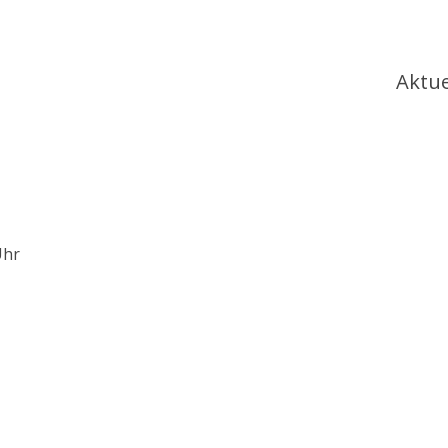
Ha
Aktue
Uhr